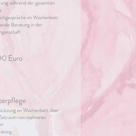
tung während der gesamten
t
achgespräche im Wochenbett
tende Beratung in der
ngerschaft
90 Euro
erpflege
stützung im Wochenbett über
Zeitraum von mehreren
en
eratung