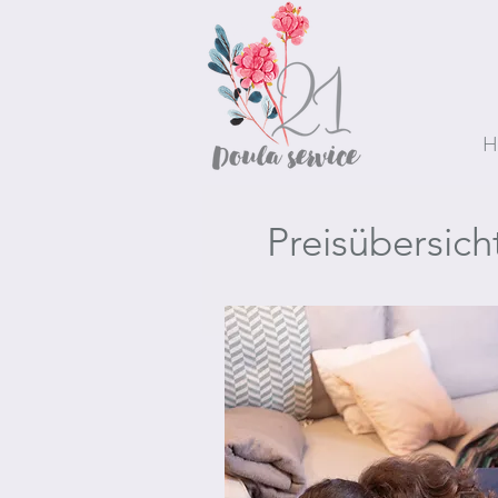
&
H
Preisübersich