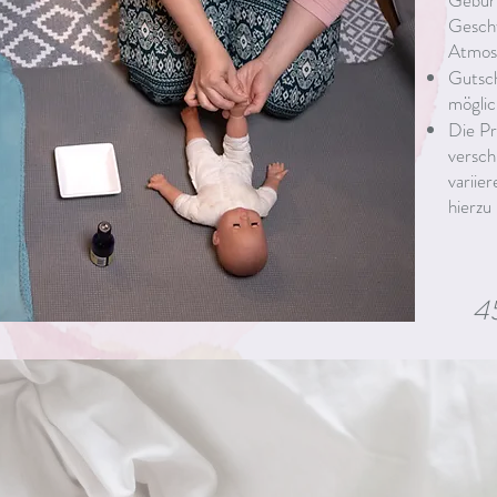
Geburt
Geschw
Atmosp
Gutsch
möglic
Die Pr
versch
variier
hierzu
4