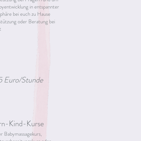
byentwicklung in entspannter
häre bei euch zu Hause
tützung oder Beratung bei
t
5 Euro/Stunde
rn-Kind-Kurse
er Babymassagekurs,