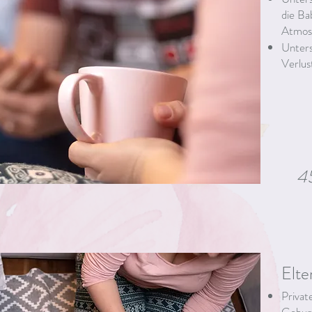
die Ba
Atmosp
Unters
Verlus
4
Elte
Privat