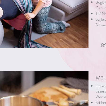
Beglei
Gebur
1-2 N
beglei
Schwa
8
Mütt
Unter
einen 
Woch
Stillb