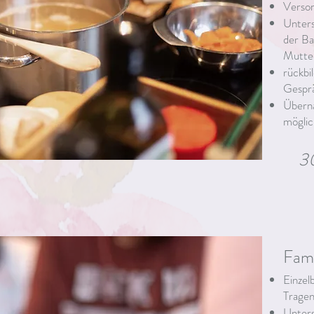
Versor
Unters
der Ba
Mutte
rückbi
Gesprä
Übern
möglic
3
Fami
Einzel
Tragen
Unters