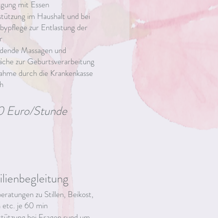
gung mit Essen
tützung im Haushalt und bei
bypflege zur Entlastung der
r
ldende Massagen und
che zur Geburtsverarbeitung
ahme durch die Krankenkasse
h
0 Euro/Stunde
lienbegleitung
beratungen zu Stillen, Beikost,
 etc. je 60 min
tützung bei Fragen rund um