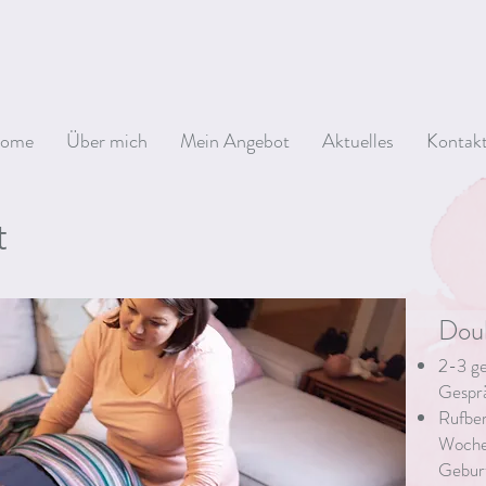
ome
Über mich
Mein Angebot
Aktuelles
Kontak
t
Doul
2-3 ge
Gespr
Rufber
Woche
Gebur